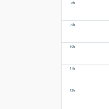
08h
09h
10h
11h
12h