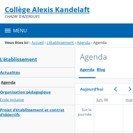
Panneau de gestion des cookies
Collège Alexis Kandelaft
Menu de la rubrique
Contenu
CHAZAY D'AZERGUES
MENU
Vous êtes ici :
Accueil
›
L'établissement
›
Agenda
›
Agenda
Agenda
L'établissement
Agenda
Blog
Actualités
Agenda
Aujourd’hui
Organisation pédagogique
lun.
06
mar
Ecole inclusive
Sur la
Projet d'établissement et contrat
journée
d'objectifs