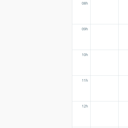
08h
09h
10h
11h
12h