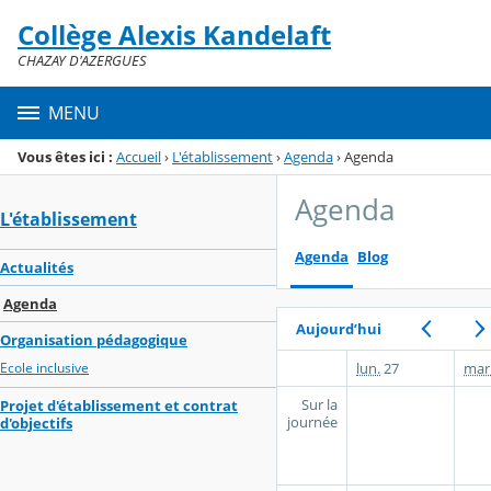
Panneau de gestion des cookies
Collège Alexis Kandelaft
Menu de la rubrique
Contenu
CHAZAY D'AZERGUES
MENU
Vous êtes ici :
Accueil
›
L'établissement
›
Agenda
›
Agenda
Agenda
L'établissement
Agenda
Blog
Actualités
Agenda
Aujourd’hui
Organisation pédagogique
lun.
27
mar
Ecole inclusive
Sur la
Projet d'établissement et contrat
journée
d'objectifs