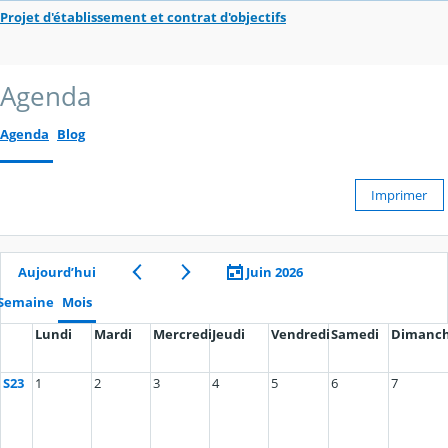
Projet d'établissement et contrat d'objectifs
Agenda
Agenda
Blog
Imprimer
Aujourd’hui
Juin 2026
Semaine
Mois
Lundi
Mardi
Mercredi
Jeudi
Vendredi
Samedi
Dimanc
S23
1
2
3
4
5
6
7