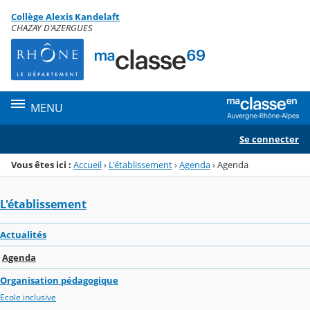
Panneau de gestion des cookies
Collège Alexis Kandelaft
Menu de la rubrique
Contenu
CHAZAY D'AZERGUES
MENU
Se connecter
Vous êtes ici :
Accueil
›
L'établissement
›
Agenda
›
Agenda
L'établissement
Actualités
Agenda
Organisation pédagogique
Ecole inclusive