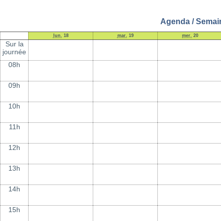
Agenda / Semain
lun.
18
mar.
19
mer.
20
Sur la
journée
08h
09h
10h
11h
12h
13h
14h
15h