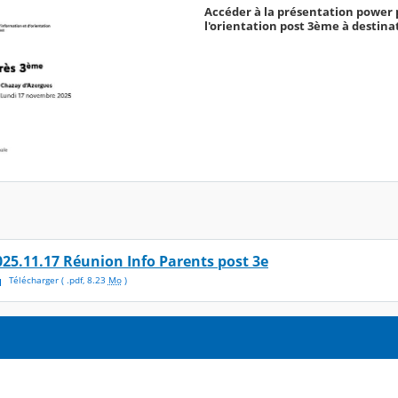
Accéder à la présentation power p
l'orientation post 3ème à destin
025.11.17 Réunion Info Parents post 3e
Télécharger
( .
pdf
,
8.23
Mo
)