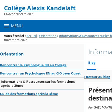
Panneau de gestion des cookies
Collège Alexis Kandelaft
Menu de la rubrique
Contenu
CHAZAY D'AZERGUES
MENU
Vous êtes ici :
Accueil
›
Orientation
›
Informations & Ressources sur les 
novembre 2025
Informa
Orientation
Blog
Rencontrer le Psychologue EN au Collège
Rencontrer un Psychologue EN au CIO Lyon Ouest
‹
Retour au blog
Informations & Ressources sur les formations
après la 3ème
Présent
Guide des formations après la 3ème
destin
Par GAEL MANTILL