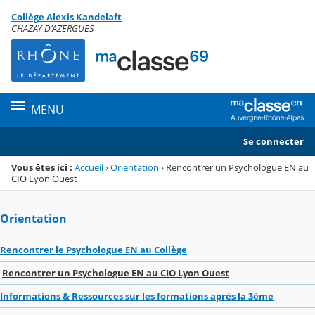
Panneau de gestion des cookies
Collège Alexis Kandelaft
Menu de la rubrique
Contenu
CHAZAY D'AZERGUES
MENU
Se connecter
Vous êtes ici :
Accueil
›
Orientation
›
Rencontrer un Psychologue EN au
CIO Lyon Ouest
Orientation
Rencontrer le Psychologue EN au Collège
Rencontrer un Psychologue EN au CIO Lyon Ouest
Informations & Ressources sur les formations après la 3ème