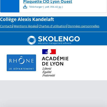
Plaquette CIO Lyon Ouest
Télécharger
( .
pdf
,
356.42
ko
)
Collège Alexis Kandelaft
Contacts
Mentions légales
Chartes d'utilisation
Données personnelles