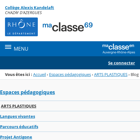
Panneau de gestion des cookies
Collège Alexis Kandelaft
Menu de la rubrique
Contenu
CHAZAY D'AZERGUES
MENU
Se connecter
Vous êtes ici :
Accueil
›
Espaces pédagogiques
›
ARTS PLASTIQUES
›
Blog
Espaces pédagogiques
ARTS PLASTIQUES
Langues vivantes
Parcours éducatifs
Projet Antigone