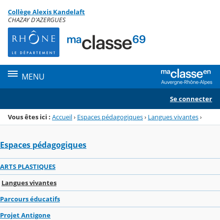
Panneau de gestion des cookies
Collège Alexis Kandelaft
Menu de la rubrique
Contenu
CHAZAY D'AZERGUES
MENU
Se connecter
Vous êtes ici :
Accueil
›
Espaces pédagogiques
›
Langues vivantes
›
Espaces pédagogiques
ARTS PLASTIQUES
Langues vivantes
Parcours éducatifs
Projet Antigone