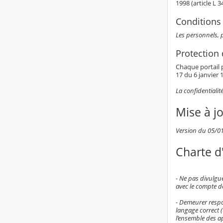
1998 (article L 
Conditions 
Les personnels, p
Protection
Chaque portail p
17 du 6 janvier 1
La confidentialit
Mise à j
Version du 05/0
Charte d'
- Ne pas divulgu
avec le compte d
- Demeurer respo
langage correct 
l’ensemble des ap