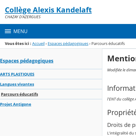
Panneau de gestion des cookies
Collège Alexis Kandelaft
Menu de la rubrique
Contenu
CHAZAY D'AZERGUES
MENU
Vous êtes ici :
Accueil
›
Espaces pédagogiques
›
Parcours éducatifs
Mentio
Espaces pédagogiques
Modifiée le dima
ARTS PLASTIQUES
Langues vivantes
Informat
Parcours éducatifs
l'ENT du collège 
Projet Antigone
Propriété
Droits de pr
L'intégralité du