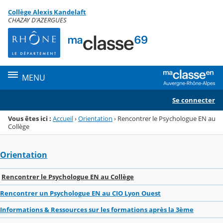
Panneau de gestion des cookies
Collège Alexis Kandelaft
Menu de la rubrique
Contenu
CHAZAY D'AZERGUES
MENU
Se connecter
Vous êtes ici :
Accueil
›
Orientation
›
Rencontrer le Psychologue EN au
Collège
Orientation
Rencontrer le Psychologue EN au Collège
Rencontrer un Psychologue EN au CIO Lyon Ouest
Informations & Ressources sur les formations après la 3ème