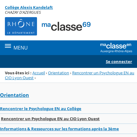
Panneau de gestion des cookies
Collège Alexis Kandelaft
Menu de la rubrique
Contenu
CHAZAY D'AZERGUES
MENU
Se connecter
Vous êtes ici :
Accueil
›
Orientation
›
Rencontrer un Psychologue EN au
CIO Lyon Ouest
›
Orientation
Rencontrer le Psychologue EN au Collège
Rencontrer un Psychologue EN au CIO Lyon Ouest
Informations & Ressources sur les formations après la 3ème