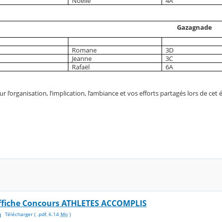
Noélie
4A
Gazagnade
Romane
3D
Jeanne
3C
Rafaël
6A
r l’organisation, l’implication, l’ambiance et vos efforts partagés lors de ce
ffiche Concours ATHLETES ACCOMPLIS
Télécharger
( .
pdf
,
6.14
Mo
)