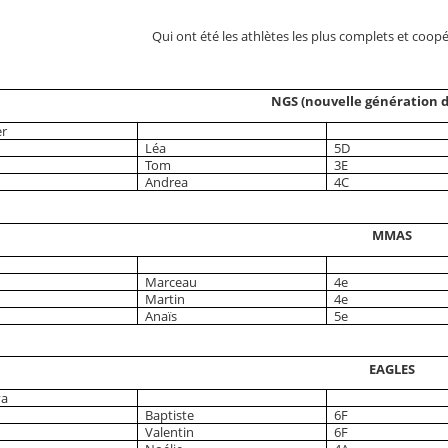
Qui ont été les athlètes les plus complets et coopé
NGS (nouvelle génération de
er
Léa
5D
Tom
3E
Andrea
4C
MMAS
Marceau
4e
Martin
4e
Anaïs
5e
EAGLES
va
Baptiste
6F
Valentin
6F