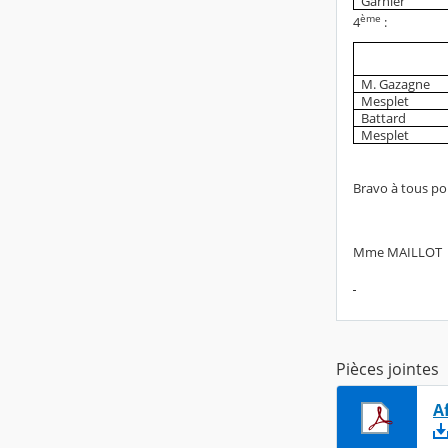
Garnier
ème
4
:
M. Gazagne
Mesplet
Battard
Mesplet
Bravo à tous pou
Mme MAILLOT
Pièces jointes
A