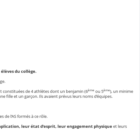
t élèves du collège.
ège.
ème
ème
nt constituées de 4 athlètes dont un benjamin (6
ou 5
), un minime
ne fille et un garçon. Ils avaient prévus leurs noms d’équipes.
es de l’AS formés à ce rôle.
mplication, leur état d’esprit, leur engagement physique
et leurs