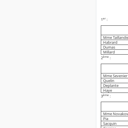
er
1
:
Mme Taillandi
Habrard
Dumas
Millard
ème
2
:
Mme Sevenier
Quelin
Deplante
Haye
ème
3
:
Mme Novako
Pia
Sacquin