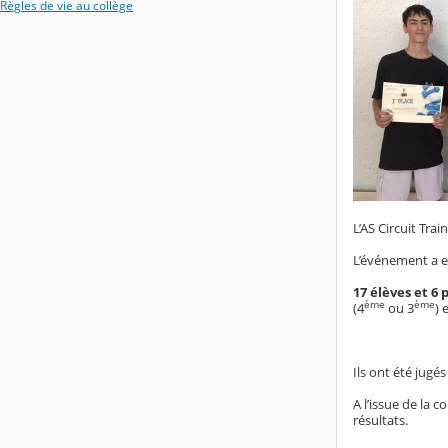
Règles de vie au collège
L’AS Circuit Tra
L’événement a eu
17 élèves et 6
ème
ème
(4
ou 3
) 
Ils ont été jugé
A l’issue de la 
résultats.