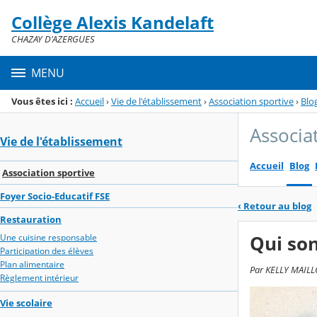
Panneau de gestion des cookies
Collège Alexis Kandelaft
Menu de la rubrique
Contenu
CHAZAY D'AZERGUES
MENU
Vous êtes ici :
Accueil
›
Vie de l'établissement
›
Association sportive
›
Blo
Associa
Vie de l'établissement
Accueil
Blog
Association sportive
Foyer Socio-Educatif FSE
‹
Retour au blog
Restauration
Qui son
Une cuisine responsable
Participation des élèves
Plan alimentaire
Par KELLY MAILLO
Règlement intérieur
Vie scolaire