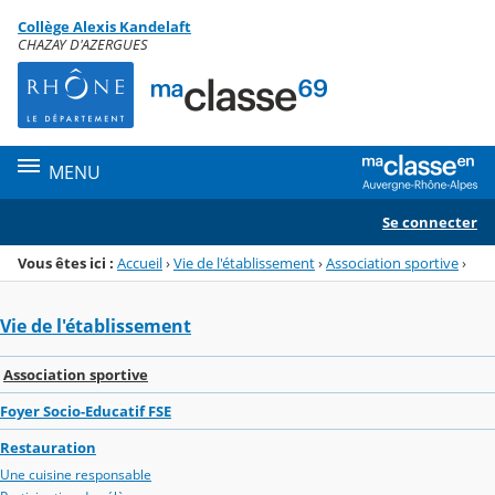
Panneau de gestion des cookies
Collège Alexis Kandelaft
Menu de la rubrique
Contenu
CHAZAY D'AZERGUES
MENU
Se connecter
Vous êtes ici :
Accueil
›
Vie de l'établissement
›
Association sportive
›
Vie de l'établissement
Association sportive
Foyer Socio-Educatif FSE
Restauration
Une cuisine responsable