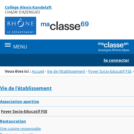
Panneau de gestion des cookies
Collège Alexis Kandelaft
Menu de la rubrique
Contenu
CHAZAY D'AZERGUES
MENU
Se connecter
Vous êtes ici :
Accueil
›
Vie de l'établissement
›
Foyer Socio-Educatif FSE
›
Vie de l'établissement
Association sportive
Foyer Socio-Educatif FSE
Restauration
Une cuisine responsable