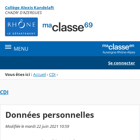
Panneau de gestion des cookies
Collège Alexis Kandelaft
Menu de la rubrique
Contenu
CHAZAY D'AZERGUES
MENU
Se connecter
Vous êtes ici :
Accueil
›
CDI
›
CDI
Données personnelles
Modifiée le mardi 22 juin 2021 10:59