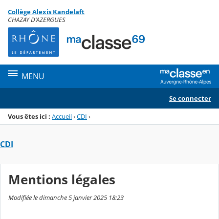
Panneau de gestion des cookies
Collège Alexis Kandelaft
Menu de la rubrique
Contenu
CHAZAY D'AZERGUES
MENU
Se connecter
Vous êtes ici :
Accueil
›
CDI
›
CDI
Mentions légales
Modifiée le dimanche 5 janvier 2025 18:23