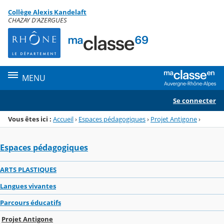
Panneau de gestion des cookies
Collège Alexis Kandelaft
Menu de la rubrique
Contenu
CHAZAY D'AZERGUES
MENU
Se connecter
Vous êtes ici :
Accueil
›
Espaces pédagogiques
›
Projet Antigone
›
Espaces pédagogiques
ARTS PLASTIQUES
Langues vivantes
Parcours éducatifs
Projet Antigone