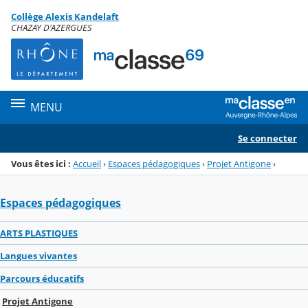
Panneau de gestion des cookies
Collège Alexis Kandelaft
Menu de la rubrique
Contenu
CHAZAY D'AZERGUES
MENU
Se connecter
Vous êtes ici :
Accueil
›
Espaces pédagogiques
›
Projet Antigone
›
Espaces pédagogiques
ARTS PLASTIQUES
Langues vivantes
Parcours éducatifs
Projet Antigone