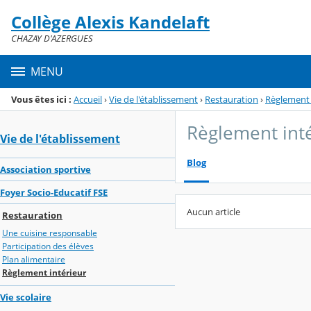
Panneau de gestion des cookies
Collège Alexis Kandelaft
Menu de la rubrique
Contenu
CHAZAY D'AZERGUES
MENU
Vous êtes ici :
Accueil
›
Vie de l'établissement
›
Restauration
›
Règlement 
Règlement int
Vie de l'établissement
Blog
Association sportive
Foyer Socio-Educatif FSE
Aucun article
Restauration
Une cuisine responsable
Participation des élèves
Plan alimentaire
Règlement intérieur
Vie scolaire