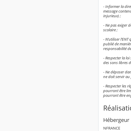
- Informer la di
message contenan
injurieux) ;
- Ne pas exiger d
scolaire ;
- N’utiliser l’EN
publié de manièr
responsabilité de 
- Respecter la lo
des sons libres d
- Ne déposer dan
ne doit servir au
- Respecter les rè
pourront être li
pourront être en
Réalisat
Hébergeur 
NFRANCE