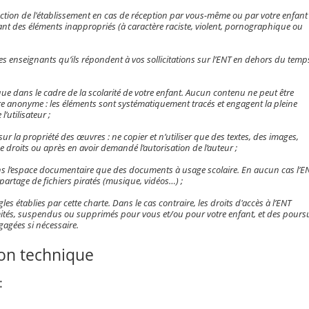
rection de l'établissement en cas de réception par vous-même ou par votre enfant
t des éléments inappropriés (à caractère raciste, violent, pornographique ou
es enseignants qu’ils répondent à vos sollicitations sur l’ENT en dehors du temp
T que dans le cadre de la scolarité de votre enfant. Aucun contenu ne peut être
e anonyme : les éléments sont systématiquement tracés et engagent la pleine
l’utilisateur ;
i sur la propriété des œuvres : ne copier et n’utiliser que des textes, des images,
e droits ou après en avoir demandé l’autorisation de l’auteur ;
s l’espace documentaire que des documents à usage scolaire. En aucun cas l’E
 partage de fichiers piratés (musique, vidéos…) ;
gles établies par cette charte. Dans le cas contraire, les droits d'accès à l’ENT
mités, suspendus ou supprimés pour vous et/ou pour votre enfant, et des poursu
gagées si nécessaire.
ion technique
: