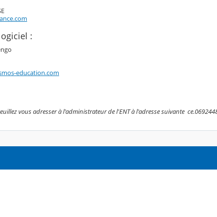
SE
rance.com
ogiciel :
engo
smos-education.com
 veuillez vous adresser à l'administrateur de l'ENT à l'adresse suivante ce.069244