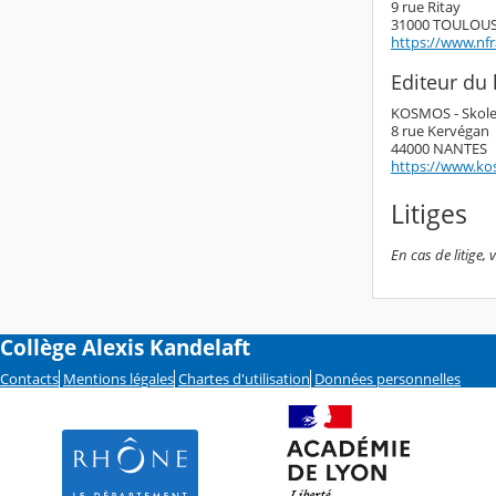
9 rue Ritay
31000 TOULOU
https://www.nf
Editeur du l
KOSMOS - Skol
8 rue Kervégan
44000 NANTES
https://www.ko
Litiges
En cas de litige,
Collège Alexis Kandelaft
Contacts
Mentions légales
Chartes d'utilisation
Données personnelles