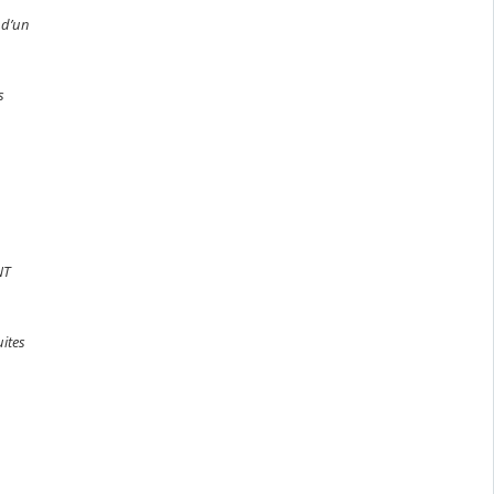
 d’un
s
NT
ites