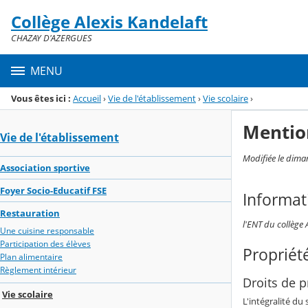
Panneau de gestion des cookies
Collège Alexis Kandelaft
Menu de la rubrique
Contenu
CHAZAY D'AZERGUES
MENU
Vous êtes ici :
Accueil
›
Vie de l'établissement
›
Vie scolaire
›
Mentio
Vie de l'établissement
Modifiée le dima
Association sportive
Foyer Socio-Educatif FSE
Informat
Restauration
l'ENT du collège 
Une cuisine responsable
Participation des élèves
Propriété
Plan alimentaire
Règlement intérieur
Droits de pr
Vie scolaire
L'intégralité du