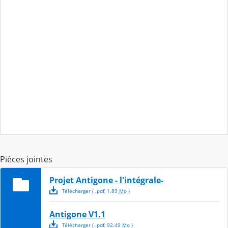
Pièces jointes
Projet Antigone - l'intégrale-
Télécharger
( .
pdf
,
1.89
Mo
)
Antigone V1.1
Télécharger
( .
pdf
,
92.49
Mo
)