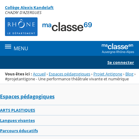
Panneau de gestion des cookies
Collège Alexis Kandelaft
Menu de la rubrique
Contenu
CHAZAY D'AZERGUES
MENU
Se connecter
Vous êtes ici :
Accueil
›
Espaces pédagogiques
›
Projet Antigone
›
Blog
›
#projetantigone - Une performance théâtrale vivante et numérique
Espaces pédagogiques
ARTS PLASTIQUES
Langues vivantes
Parcours éducatifs