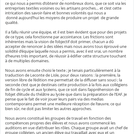
ce qui nous a permis d’obtenir de nombreux dons, que ce soit via les
entreprises textiles voisines ou les artisans proches… et c’est cette
intrication des savoir-faire et bonnes volontés qui nous a
donné aujourd’hui les moyens de produire un projet de grande
qualité.
Il a fallu réunir une équipe, et il est bien évident que pour des projets
de ce type, cela fonctionne par accointance. Les frictions sont
inhérentes mais la vision de l’objectif doit primer, chacun a dû
accepter de renoncer à des idées mais nous avons tous éprouvé une
solidité d’équipe laquelle nous a permis, avec il est vrai, un nombre
d’heures très important, de réussir à édifier cette structure touchant
à de multiples domaines.
Nous avons ensuite choisi le texte ; je tenais particulièrement à la
traduction de Leconte de Lisle, pour deux raisons : la première, la
version libre de l’édition me permettait de la diffuser sans souci ; la
seconde c’est que je destinais cette production à la fois aux collégiens
de fin de cycle et aux lycéens, que ce soit dans l’appréhension de
l’objet d’étude du théâtre au lycée que dans la préparation de l’EAF. Je
pense que le fait de voir jouer leurs pairs via des medias
contemporains permet une meilleure réception de l’œuvre, ce qui
bien sûr, ne doit pas limiter les autres approches.
Nous avons constitué les groupes de travail en fonction des
compétences propres des élèves et nous avons commencé les
auditions en vue d’attribuer les rôles. Chaque groupe avait un chef de
groupe collégien, un ancien élève qui travaillait avec eux et un