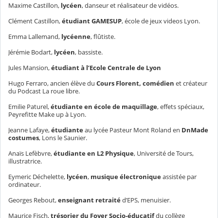
Maxime Castillon,
lycéen
, danseur et réalisateur de vidéos.
Clément Castillon,
étudiant GAMESUP
, école de jeux videos Lyon.
Emma Lallemand,
lycéenne
, flûtiste.
Jérémie Bodart,
lycéen
, bassiste.
Jules Mansion,
étudiant à l’Ecole Centrale de Lyon
Hugo Ferraro, ancien élève du
Cours Florent, comédien
et créateur
du Podcast La roue libre.
Emilie Paturel,
étudiante en école de maquillage
, effets spéciaux,
Peyrefitte Make up à Lyon.
Jeanne Lafaye,
étudiante
au lycée Pasteur Mont Roland en
DnMade
costumes
, Lons le Saunier.
Anaïs Lefèbvre,
étudiante
en L2 Physique
, Université de Tours,
illustratrice.
Eymeric Déchelette,
lycéen
,
musique électronique
assistée par
ordinateur.
Georges Rebout,
enseignant retraité
d’EPS, menuisier.
Maurice Fisch,
trésorier du Foyer Socio-éducatif
du collège