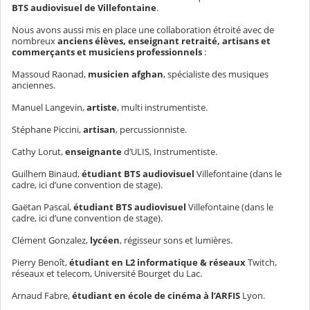
BTS audiovisuel de Villefontaine
.
Nous avons aussi mis en place une collaboration étroité avec de
nombreux
anciens élèves, enseignant retraité, artisans et
commerçants et musiciens professionnels
:
Massoud Raonad,
musicien afghan
, spécialiste des musiques
anciennes.
Manuel Langevin,
artiste
, multi instrumentiste.
Stéphane Piccini,
artisan
, percussionniste.
Cathy Lorut,
enseignante
d’ULIS, Instrumentiste.
Guilhem Binaud,
étudiant BTS audiovisuel
Villefontaine (dans le
cadre, ici d’une convention de stage).
Gaëtan Pascal,
étudiant BTS audiovisuel
Villefontaine (dans le
cadre, ici d’une convention de stage).
Clément Gonzalez,
lycéen
, régisseur sons et lumières.
Pierry Benoît,
étudiant en L2 informatique & réseaux
Twitch,
réseaux et telecom, Université Bourget du Lac.
Arnaud Fabre,
étudiant en école de cinéma à l’ARFIS
Lyon.