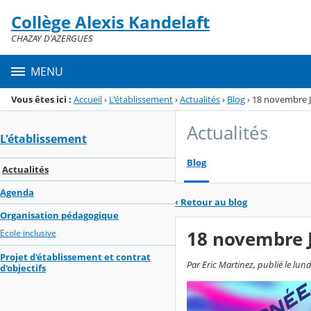
Panneau de gestion des cookies
Collège Alexis Kandelaft
Menu de la rubrique
Contenu
CHAZAY D'AZERGUES
MENU
Vous êtes ici :
Accueil
›
L'établissement
›
Actualités
›
Blog
›
18 novembre J
Actualités
L'établissement
Blog
Actualités
Agenda
‹
Retour au blog
Organisation pédagogique
18 novembre J
Ecole inclusive
Projet d'établissement et contrat
Par Eric Martinez, publié le lu
d'objectifs