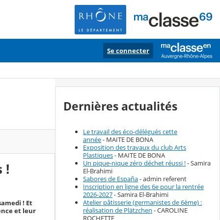
Se connecter
Dernières actualités
Le travail des éco-délégués cette
année
- MAITE DE BONA
Exposition des travaux du club Arts
Plastiques
- MAITE DE BONA
Un pique-nique zéro déchet réussi !
- Samira
 !
El-Brahimi
Sabores de España
- admin referent
Inscription en ligne des 6e pour la rentrée
2026-2027
- Samira El-Brahimi
Atelier pâtisserie (germanistes de 6ème) :
samedi ! Et
réalisation de Plätzchen
- CAROLINE
ence et leur
ROCHETTE