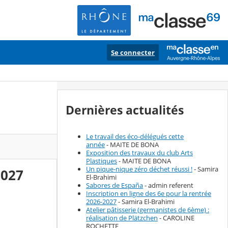
Se connecter
Dernières actualités
Le travail des éco-délégués cette
année
- MAITE DE BONA
Exposition des travaux du club Arts
Plastiques
- MAITE DE BONA
Un pique-nique zéro déchet réussi !
- Samira
2027
El-Brahimi
Sabores de España
- admin referent
Inscription en ligne des 6e pour la rentrée
2026-2027
- Samira El-Brahimi
Atelier pâtisserie (germanistes de 6ème) :
réalisation de Plätzchen
- CAROLINE
ROCHETTE