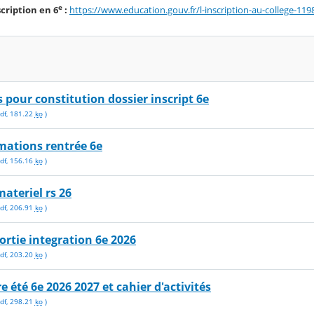
e
scription en 6
:
https://www.education.gouv.fr/l-inscription-au-college-119
es pour constitution dossier inscript 6e
df
,
181.22
ko
)
ormations rentrée 6e
df
,
156.16
ko
)
 materiel rs 26
df
,
206.91
ko
)
 sortie integration 6e 2026
df
,
203.20
ko
)
ure été 6e 2026 2027 et cahier d'activités
df
,
298.21
ko
)