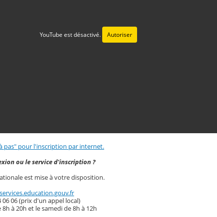
YouTube est désactivé.
Autoriser
à pas" pour l'inscription par internet.
xion ou le service d'inscription ?
tionale est mise à votre disposition.
services.education.gouv.fr
 06 06 (prix d'un appel local)
 8h à 20h et le samedi de 8h à 12h