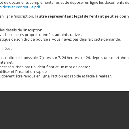
ce de documents complémentaires et de déposer en ligne les documents d
 dossier inscript 6e.pdf
 ligne l’inscription, l’
autre représentant légal de l’enfant peut se conn
s détails de l’inscription
r, si besoin, ses propres données administratives ;
tique de son droit à bourse si vous n’avez pas déjà fait cette demande.
ifiées :
 Inscription est possible, 7 jours sur 7, 24 heures sur 24, depuis un smartphon
nternet ;
 est sécurisée par un identifiant et un mot de passe ;
iliser et l’inscription rapide ;
oivent être rendus en ligne, l’action est rapide et facile à réaliser.