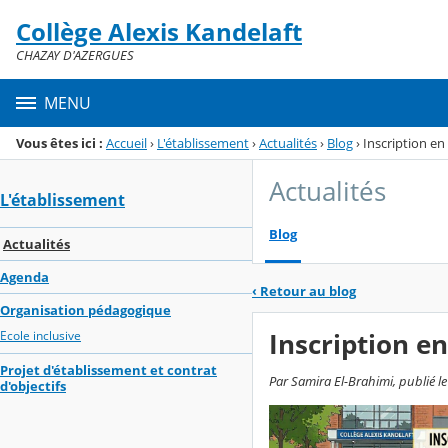
Panneau de gestion des cookies
Collège Alexis Kandelaft
Menu de la rubrique
Contenu
CHAZAY D'AZERGUES
MENU
Vous êtes ici :
Accueil
›
L'établissement
›
Actualités
›
Blog
›
Inscription en
Actualités
L'établissement
Blog
Actualités
Agenda
‹
Retour au blog
Organisation pédagogique
Inscription en
Ecole inclusive
Projet d'établissement et contrat
Par Samira El-Brahimi, publié le
d'objectifs