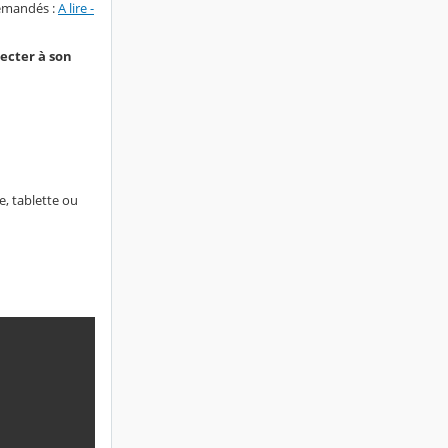
emandés :
A lire -
ecter à son
e, tablette ou