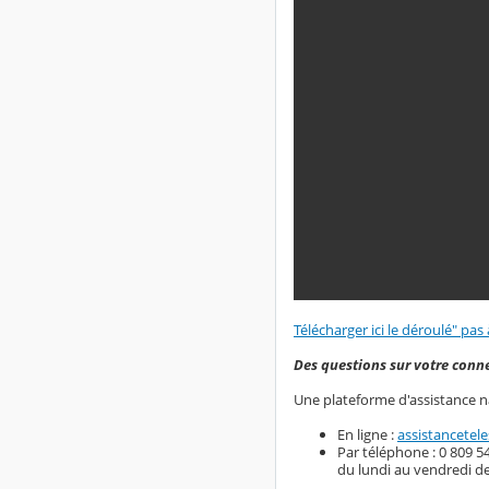
Télécharger ici le déroulé" pas 
Des questions sur votre conne
Une plateforme d'assistance na
En ligne :
assistancetele
Par téléphone : 0 809 54
du lundi au vendredi de