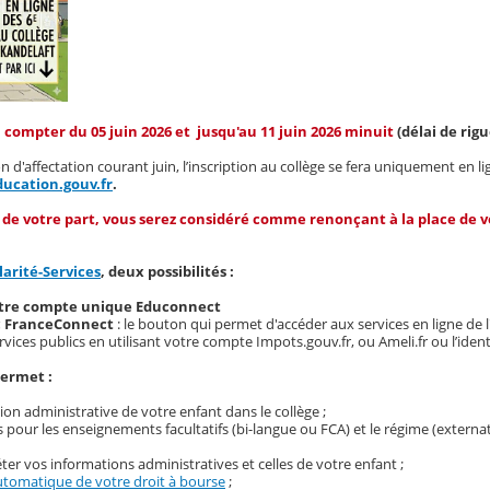
 compter du 05 juin 2026 et jusqu'au 11 juin 2026 minuit
(délai de rig
n d'affectation courant juin, l’inscription au collège se fera uniquement en li
ducation.gouv.fr
.
n de votre part, vous serez considéré comme renonçant à la place de 
larité-Services
, deux possibilités :
otre compte unique Educonnect
c FranceConnect
: le bouton qui permet d'accéder aux services en ligne de 
rvices publics en utilisant votre compte Impots.gouv.fr, ou Ameli.fr ou l’ide
permet :
tion administrative de votre enfant dans le collège ;
 pour les enseignements facultatifs (bi-langue ou FCA) et le régime (externa
ter vos informations administratives et celles de votre enfant ;
tomatique de votre droit à bourse
;