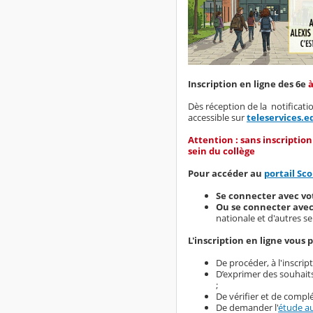
Inscription en ligne des 6e
à
Dès réception de la notificatio
accessible sur
teleservices.e
Attention : sans inscriptio
sein du collège
Pour accéder au
portail Sco
Se connecter avec v
Ou se connecter ave
nationale et d'autres se
L'inscription en ligne vous 
De procéder, à l'inscrip
D’exprimer des souhaits
;
De vérifier et de complé
De demander l'
étude au