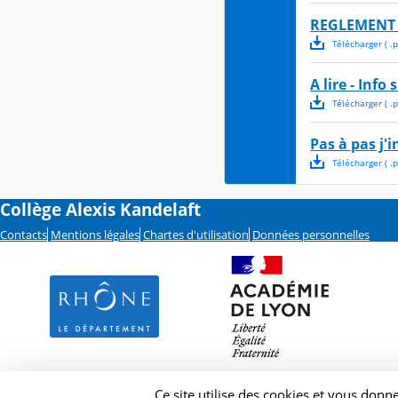
REGLEMENT 
Télécharger
( .
p
A lire - Inf
Télécharger
( .
p
Pas à pas j'
Télécharger
( .
p
Collège Alexis Kandelaft
Contacts
Mentions légales
Chartes d'utilisation
Données personnelles
Ce site utilise des cookies et vous donn