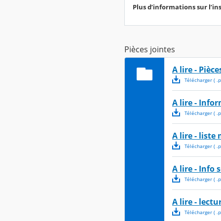
Plus d’informations sur l’in
Pièces jointes
A lire - Pièc
Télécharger
( .
p
A lire - Inf
Télécharger
( .
p
A lire - liste
Télécharger
( .
p
A lire - Info
Télécharger
( .
p
A lire - lect
Télécharger
( .
p