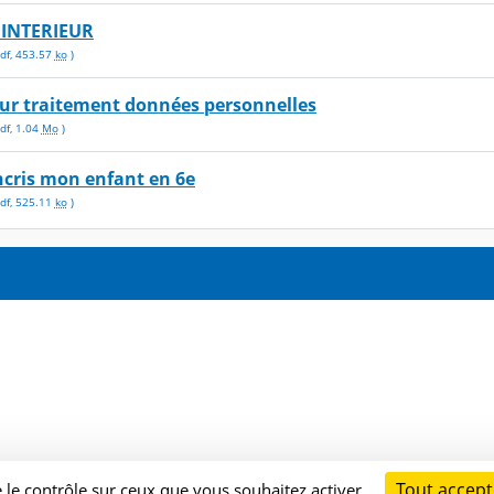
INTERIEUR
df
,
453.57
ko
)
o sur traitement données personnelles
df
,
1.04
Mo
)
incris mon enfant en 6e
df
,
525.11
ko
)
Tout accept
e le contrôle sur ceux que vous souhaitez activer