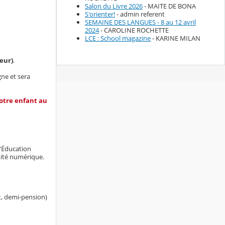
Salon du Livre 2026
- MAITE DE BONA
S'orienter!
- admin referent
SEMAINE DES LANGUES - 8 au 12 avril
2024
- CAROLINE ROCHETTE
LCE : School magazine
- KARINE MILAN
ueur)
.
gne et sera
votre enfant au
l'Éducation
ntité numérique.
t, demi-pension)