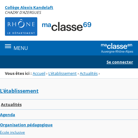
Panneau de gestion des cookies
Collège Alexis Kandelaft
Menu de la rubrique
Contenu
CHAZAY D'AZERGUES
MENU
Se connecter
Vous êtes ici :
Accueil
›
L'établissement
›
Actualités
›
L'établissement
Actualités
Agenda
Organisation pédagogique
Ecole inclusive