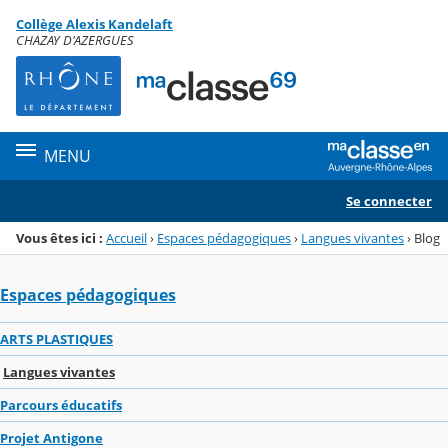
Panneau de gestion des cookies
Collège Alexis Kandelaft
Menu de la rubrique
Contenu
CHAZAY D'AZERGUES
MENU
Se connecter
Vous êtes ici :
Accueil
›
Espaces pédagogiques
›
Langues vivantes
›
Blog
Espaces pédagogiques
ARTS PLASTIQUES
Langues vivantes
Parcours éducatifs
Projet Antigone