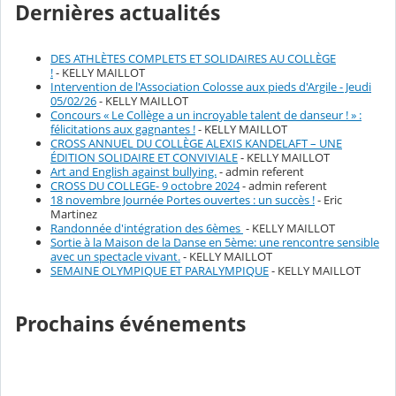
Dernières actualités
DES ATHLÈTES COMPLETS ET SOLIDAIRES AU COLLÈGE
!
- KELLY MAILLOT
Intervention de l'Association Colosse aux pieds d'Argile - Jeudi
05/02/26
- KELLY MAILLOT
Concours « Le Collège a un incroyable talent de danseur ! » :
félicitations aux gagnantes !
- KELLY MAILLOT
CROSS ANNUEL DU COLLÈGE ALEXIS KANDELAFT – UNE
ÉDITION SOLIDAIRE ET CONVIVIALE
- KELLY MAILLOT
Art and English against bullying.
- admin referent
CROSS DU COLLEGE- 9 octobre 2024
- admin referent
18 novembre Journée Portes ouvertes : un succès !
- Eric
Martinez
Randonnée d'intégration des 6èmes
- KELLY MAILLOT
Sortie à la Maison de la Danse en 5ème: une rencontre sensible
avec un spectacle vivant.
- KELLY MAILLOT
SEMAINE OLYMPIQUE ET PARALYMPIQUE
- KELLY MAILLOT
Prochains événements