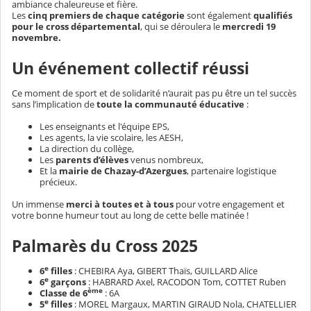
ambiance chaleureuse et fière.
Les
cinq premiers de chaque catégorie
sont également
qualifiés
pour le cross départemental
, qui se déroulera le
mercredi 19
novembre.
Un événement collectif réussi
Ce moment de sport et de solidarité n’aurait pas pu être un tel succès
sans l’implication de
toute la communauté éducative
:
Les enseignants et l'équipe EPS,
Les agents, la vie scolaire, les AESH,
La direction du collège,
Les
parents d’élèves
venus nombreux,
Et la
mairie de Chazay-d’Azergues
, partenaire logistique
précieux.
Un immense
merci à toutes et à tous
pour votre engagement et
votre bonne humeur tout au long de cette belle matinée !
Palmarès du Cross 2025
e
6
filles
: CHEBIRA Aya, GIBERT Thaïs, GUILLARD Alice
e
6
garçons
: HABRARD Axel, RACODON Tom, COTTET Ruben
ème
Classe de 6
:
6A
e
5
filles
: MOREL Margaux, MARTIN GIRAUD Nola, CHATELLIER