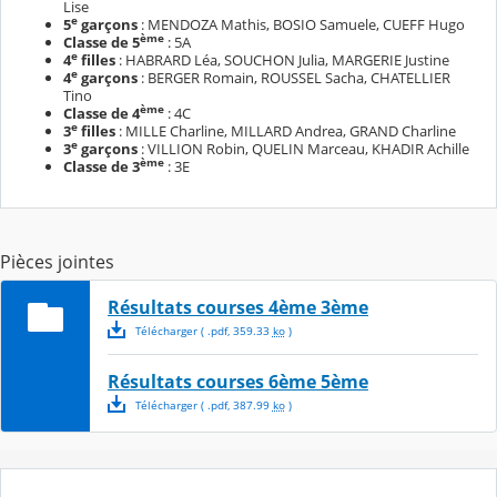
Lise
e
5
garçons
: MENDOZA Mathis, BOSIO Samuele, CUEFF Hugo
ème
Classe de 5
:
5A
e
4
filles
: HABRARD Léa, SOUCHON Julia, MARGERIE Justine
e
4
garçons
: BERGER Romain, ROUSSEL Sacha, CHATELLIER
Tino
ème
Classe de 4
:
4C
e
3
filles
: MILLE Charline, MILLARD Andrea, GRAND Charline
e
3
garçons
: VILLION Robin, QUELIN Marceau, KHADIR Achille
ème
Classe de 3
: 3E
Pièces jointes
Résultats courses 4ème 3ème
Télécharger
( .
pdf
,
359.33
ko
)
Résultats courses 6ème 5ème
Télécharger
( .
pdf
,
387.99
ko
)