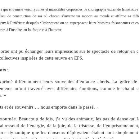
e qui entremêle voix, rythmes et musicalités corporelles, le chorégraphe extrait de la mémoire
e lieu de construction de soi où chacun s’invente un rapport au monde et affirme sa diffé
eux à l’intérieur desquels s’imbriquent ou se superposent leurs histoires foisonnantes et c
es à l’insolite, au loufoque et à l’humour.
sortie ont pu échanger leurs impressions sur le spectacle de retour en c
collectives inspirées de cette œuvre en EPS.
ots :
primé différemment leurs souvenirs d’enfance chéris. La grâce de l
ments m’ont traversé avec différentes émotions, comme le chaud et
s. »
ts et de souvenirs … nous emporte dans le passé. »
tournée. Beaucoup de fois, j’a vu des animaux, les pas de danse qui le
 ressenti de l’énergie, de la joie, de la tristesse, de l’emprisonnement,
force dynamique que les danseurs déployaient étaient tout simplement