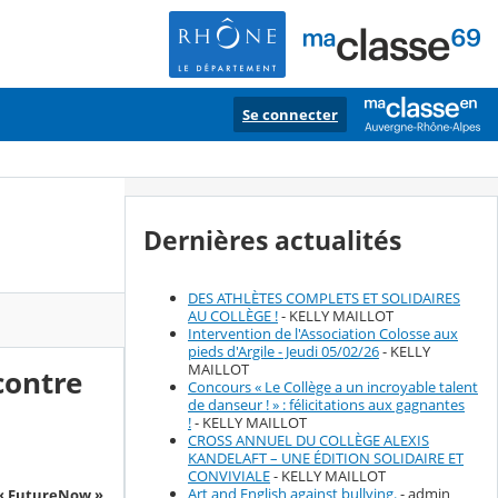
Se connecter
Dernières actualités
DES ATHLÈTES COMPLETS ET SOLIDAIRES
AU COLLÈGE !
- KELLY MAILLOT
Intervention de l'Association Colosse aux
pieds d'Argile - Jeudi 05/02/26
- KELLY
MAILLOT
contre
Concours « Le Collège a un incroyable talent
de danseur ! » : félicitations aux gagnantes
!
- KELLY MAILLOT
CROSS ANNUEL DU COLLÈGE ALEXIS
KANDELAFT – UNE ÉDITION SOLIDAIRE ET
CONVIVIALE
- KELLY MAILLOT
Art and English against bullying.
- admin
e « FutureNow »