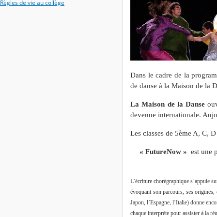
Règles de vie au collège
Dans le cadre de la programm
de danse à la Maison de la 
La Maison de la Danse
ouv
devenue internationale. Aujo
Les classes de 5ème A, C, D 
« FutureNow
»
est une p
L’écriture chorégraphique s’appuie sur
évoquant son parcours, ses origines, d
Japon, l’Espagne, l’Italie) donne enco
chaque interprète pour assister à la ré