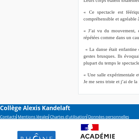
Leurs corps étaient totalemen
« Ce spectacle est féériq
compréhensible et agréable à
« J’ai vu du mouvement, co
répétées comme dans un cauch
« La danse était enfantine 
gestes brusques. Ils évoqua
plupart du temps le spectacle
« Une salle expérimentale et
Je me sens triste et j’ai de 
Collège Alexis Kandelaft
Contacts
Mentions légales
Chartes d'utilisation
Données personnelles