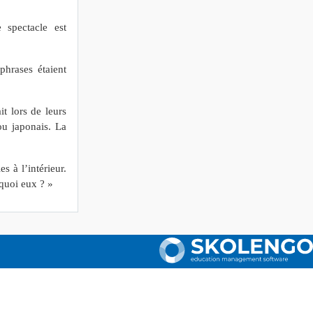
 spectacle est
hrases étaient
t lors de leurs
ou japonais. La
s à l’intérieur.
rquoi eux ? »