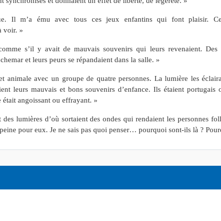
t synchronisés et donnaient un effet de liberté, de légèreté. »
ue. Il m’a ému avec tous ces jeux enfantins qui font plaisir. Ce
 voir. »
mme s’il y avait de mauvais souvenirs qui leurs revenaient. Des p
emar et leurs peurs se répandaient dans la salle. »
et animale avec un groupe de quatre personnes. La lumière les éclairai
ient leurs mauvais et bons souvenirs d’enfance. Ils étaient portugais 
 était angoissant ou effrayant. »
 des lumières d’où sortaient des ondes qui rendaient les personnes folle
la peine pour eux. Je ne sais pas quoi penser… pourquoi sont-ils là ? Pou