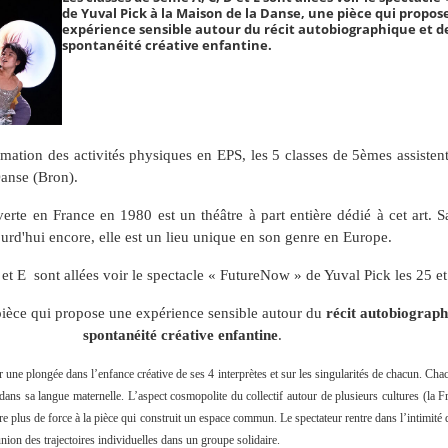
de Yuval Pick à la Maison de la Danse, une pièce qui propos
expérience sensible autour du récit autobiographique et de
spontanéité créative enfantine.
ation des activités physiques en EPS, les 5 classes de 5èmes assistent
Danse (Bron).
erte en France en 1980 est un théâtre à part entière dédié à cet art. S
urd'hui encore, elle est un lieu unique en son genre en Europe.
et E sont allées voir le spectacle « FutureNow » de Yuval Pick les 25 et
ièce qui propose une expérience sensible autour du
récit autobiograph
spontanéité créative enfantine
.
 une plongée dans l’enfance créative de ses 4 interprètes et sur les singularités de chacun. Cha
ans sa langue maternelle. L’aspect cosmopolite du collectif autour de plusieurs cultures (la Fr
re plus de force à la pièce qui construit un espace commun. Le spectateur rentre dans l’intimité 
union des trajectoires individuelles dans un groupe solidaire.