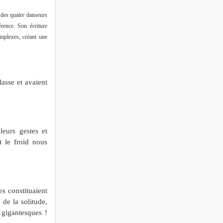
 des quatre danseurs
rence. Son écriture
omplexes, créant une
lasse et avaient
eurs gestes et
 le froid nous
s constituaient
 de la solitude,
 gigantesques !