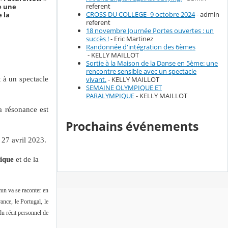
referent
e une
CROSS DU COLLEGE- 9 octobre 2024
- admin
 la
referent
18 novembre Journée Portes ouvertes : un
succès !
- Eric Martinez
Randonnée d'intégration des 6èmes
- KELLY MAILLOT
Sortie à la Maison de la Danse en 5ème: une
rencontre sensible avec un spectacle
 à un spectacle
vivant.
- KELLY MAILLOT
SEMAINE OLYMPIQUE ET
PARALYMPIQUE
- KELLY MAILLOT
a résonance est
Prochains événements
 27 avril 2023.
ique
et de la
cun va se raconter en
ance, le Portugal, le
du récit personnel de