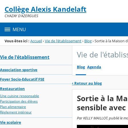
Panneau de gestion des cookies
Collège Alexis Kandelaft
Menu de la rubrique
Contenu
CHAZAY D'AZERGUES
MENU
Vous êtes ici :
Accueil
›
Vie de l'établissement
›
Blog
›
Sortie à la Maison 
Vie de l'établ
Vie de l'établissement
Blog
Agenda
Association sportive
Foyer Socio-Educatif FSE
‹
Retour au blog
Restauration
Sortie à la M
Une cuisine responsable
Participation des élèves
sensible avec
Plan alimentaire
Règlement intérieur
Par KELLY MAILLOT, publié le ma
Vie scolaire