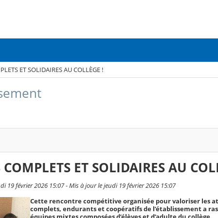
LETS ET SOLIDAIRES AU COLLÈGE !
issement
 COMPLETS ET SOLIDAIRES AU COL
i 19 février 2026 15:07 - Mis à jour le jeudi 19 février 2026 15:07
Cette rencontre compétitive organisée pour valoriser les at
complets, endurants et coopératifs de l’établissement a ra
équipes mixtes composées d’élèves et d’adulte du collège.