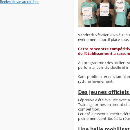
Règles de vie au collège
Vendredi 6 février 2026 à 13h0
événement sportif placé sous le
Cette rencontre compétitive
de l’établissement a rasse
Au programme : des ateliers so
performance individuelle et int
Sans public extérieur, l’ambia
rythmé l’évènement.
Des jeunes officiel
L’épreuve a été évaluée avec 
Training, formés en amont et en
compétition.
Leur rôle essentiel mérite d’ê
pleinement contribué à la réus
Une belle mobilisat