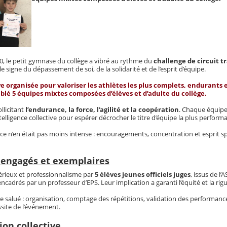
0, le petit gymnase du collège a vibré au rythme du
challenge de circuit t
 signe du dépassement de soi, de la solidarité et de l’esprit d’équipe.
 organisée pour valoriser les athlètes les plus complets, endurants 
mblé
5 équipes mixtes
composées d’élèves et d’adulte du collège.
llicitant
l’endurance, la force, l’agilité et la coopération
. Chaque équipe
elligence collective pour espérer décrocher le titre d’équipe la plus perform
nce n’en était pas moins intense : encouragements, concentration et esprit sp
s engagés et exemplaires
sérieux et professionnalisme par
5 élèves jeunes officiels juges
, issus de l’A
cadrés par un professeur d’EPS. Leur implication a garanti l’équité et la rig
tre salué : organisation, comptage des répétitions, validation des performanc
site de l’événement.
ion collective