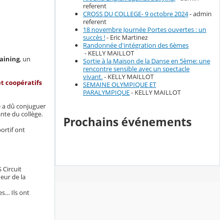
referent
CROSS DU COLLEGE- 9 octobre 2024
- admin
referent
18 novembre Journée Portes ouvertes : un
succès !
- Eric Martinez
Randonnée d'intégration des 6èmes
- KELLY MAILLOT
raining
, un
Sortie à la Maison de la Danse en 5ème: une
rencontre sensible avec un spectacle
vivant.
- KELLY MAILLOT
et coopératifs
SEMAINE OLYMPIQUE ET
PARALYMPIQUE
- KELLY MAILLOT
 a dû conjuguer
ante du collège.
Prochains événements
ortif ont
S Circuit
ueur de la
es… Ils ont