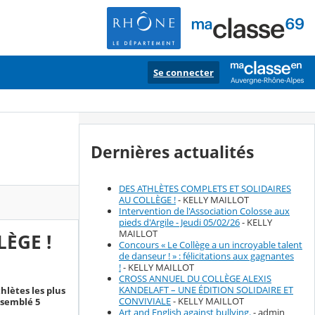
Se connecter
Dernières actualités
DES ATHLÈTES COMPLETS ET SOLIDAIRES
AU COLLÈGE !
- KELLY MAILLOT
Intervention de l'Association Colosse aux
pieds d'Argile - Jeudi 05/02/26
- KELLY
MAILLOT
LÈGE !
Concours « Le Collège a un incroyable talent
de danseur ! » : félicitations aux gagnantes
!
- KELLY MAILLOT
CROSS ANNUEL DU COLLÈGE ALEXIS
KANDELAFT – UNE ÉDITION SOLIDAIRE ET
hlètes les plus
CONVIVIALE
- KELLY MAILLOT
ssemblé 5
Art and English against bullying.
- admin