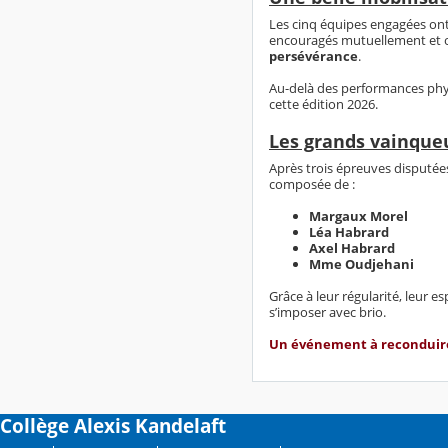
Les cinq équipes engagées ont
encouragés mutuellement et on
persévérance
.
Au-delà des performances phys
cette édition 2026.
Les grands vainqueu
Après trois épreuves disputées
composée de :
Margaux Morel
Léa Habrard
Axel Habrard
Mme Oudjehani
Grâce à leur régularité, leur esp
s’imposer avec brio.
Un événement à reconduire 
Collège Alexis Kandelaft