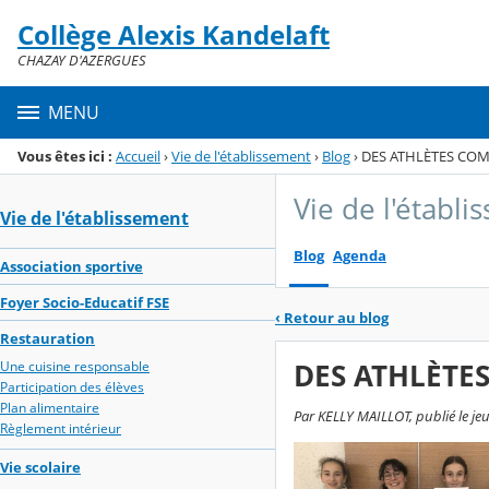
Panneau de gestion des cookies
Collège Alexis Kandelaft
Menu de la rubrique
Contenu
CHAZAY D'AZERGUES
MENU
Vous êtes ici :
Accueil
›
Vie de l'établissement
›
Blog
›
DES ATHLÈTES COMP
Vie de l'établ
Vie de l'établissement
Blog
Agenda
Association sportive
Foyer Socio-Educatif FSE
‹
Retour au blog
Restauration
DES ATHLÈTES
Une cuisine responsable
Participation des élèves
Plan alimentaire
Par KELLY MAILLOT, publié le jeud
Règlement intérieur
Vie scolaire