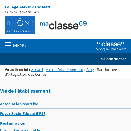
Panneau de gestion des cookies
Collège Alexis Kandelaft
Menu de la rubrique
Contenu
CHAZAY D'AZERGUES
MENU
Se connecter
Vous êtes ici :
Accueil
›
Vie de l'établissement
›
Blog
›
Randonnée
d'intégration des 6èmes
Vie de l'établissement
Association sportive
Foyer Socio-Educatif FSE
Restauration
Une cuisine responsable