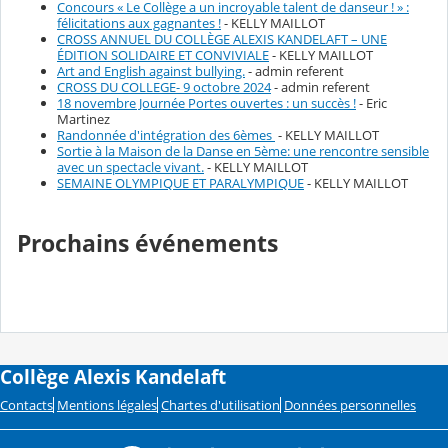
Concours « Le Collège a un incroyable talent de danseur ! » :
félicitations aux gagnantes !
- KELLY MAILLOT
CROSS ANNUEL DU COLLÈGE ALEXIS KANDELAFT – UNE
ÉDITION SOLIDAIRE ET CONVIVIALE
- KELLY MAILLOT
Art and English against bullying.
- admin referent
CROSS DU COLLEGE- 9 octobre 2024
- admin referent
18 novembre Journée Portes ouvertes : un succès !
- Eric
Martinez
Randonnée d'intégration des 6èmes
- KELLY MAILLOT
Sortie à la Maison de la Danse en 5ème: une rencontre sensible
avec un spectacle vivant.
- KELLY MAILLOT
SEMAINE OLYMPIQUE ET PARALYMPIQUE
- KELLY MAILLOT
Prochains événements
Collège Alexis Kandelaft
Contacts
Mentions légales
Chartes d'utilisation
Données personnelles