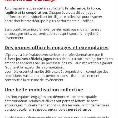
Au programme : des ateliers sollicitant
l’endurance, la force,
l’agilité et la coopération
. Chaque équipe a dû conjuguer
performance individuelle et intelligence collective pour espérer
décrocher le titre d’équipe la plus performante du collège.
Sans public extérieur, l’ambiance n’en était pas moins intense :
encouragements, concentration et esprit sportif ont rythmé
l’évènement.
Des jeunes officiels engagés et exemplaires
L’épreuve a été évaluée avec sérieux et professionnalisme par
5
élèves jeunes officiels juges
, issus de l’AS Circuit Training, formés en
amont et encadrés par un professeur d’EPS. Leur implication a garanti
l’équité et la rigueur de la compétition.
Leur rôle essentiel mérite d’être salué : organisation, comptage des
répétitions, validation des performances… Ils ont pleinement
contribué à la réussite de l’événement.
Une belle mobilisation collective
Les cinq équipes engagées ont démontré une remarquable
détermination. Adultes et élèves ont partagé l’effort, se sont
encouragés mutuellement et ont illustré les valeurs fondamentales
du sport scolaire :
respect, entraide et persévérance
.
Au-delà des performances physiques, c’est surtout la cohésion et la