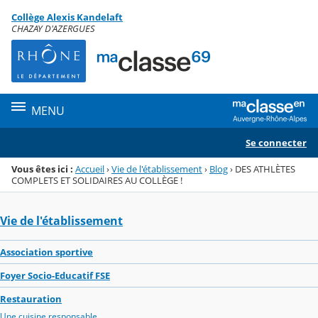
Panneau de gestion des cookies
Collège Alexis Kandelaft
Menu de la rubrique
Contenu
CHAZAY D'AZERGUES
MENU
Se connecter
Vous êtes ici :
Accueil
›
Vie de l'établissement
›
Blog
›
DES ATHLÈTES
COMPLETS ET SOLIDAIRES AU COLLÈGE !
Vie de l'établissement
Association sportive
Foyer Socio-Educatif FSE
Restauration
Une cuisine responsable